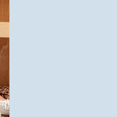
pembelian dilakukan ke tim Sales kami yaitu : Ema
from Rp 63.000,- - Sulawesi Rp. 35.000,-/kg 6-8 Busi
rekening? BCA PT Orientraco Perkasa 3353027952 
from Rp 105.000,- - Papua Rp. 65.000,-/kg 7-10 Busin
selain melalui website? Bisa disesuaikan untuk kepe
from Rp 195.000,- - Nusa Tenggara Timur dan Maluku
produk baru tetap lebih update dari website. Berapa
Days Shipping cost starts from Rp 135.000,- **For fu
baru? Apa akan diinformasikan? Est. Setiap Bulan, vi
: 56k – 75k Dress : 65k – 90k Outerwear : 71k – 80k Ski
ada ? Size bergantung model dari XS – XXL Bagaimana
Silahkan konfirmasi produk yang reject ke admin ka
waktu 3hari terhitung dari produk sampai.