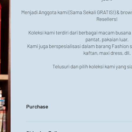
Menjadi Anggota kami (Sama Sekali GRATIS!) & browse
Resellers!
Koleksi kami terdiri dari berbagai macam busana 
pantat, pakaian luar.
Kami juga berspesialisasi dalam barang Fashion 
kaftan, maxi dress, dll.
Telusuri dan pilih koleksi kami yang s
Purchase
Purchase our wholesale fashion products with minim
wholesales, 10% tax are already included . Buyers c