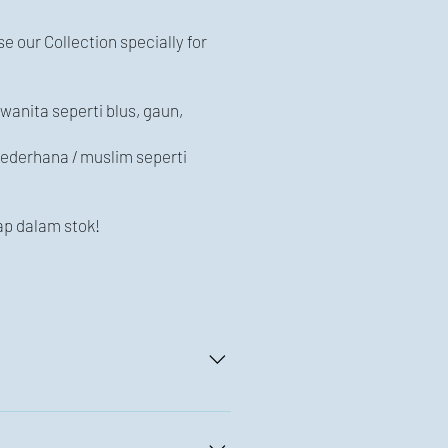
 our Collection specially for
wanita seperti blus, gaun,
sederhana / muslim seperti
iap dalam stok!
um 12 pcs. Our prices are for
an get a complete purchase invoice