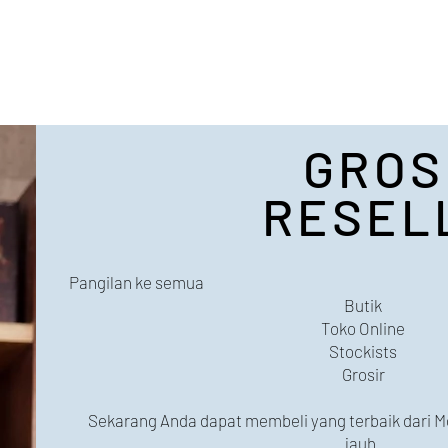
RKASA
Tentang Kami
Profil
Mitra Kami
GROS
RESEL
Pangilan ke semua
Butik
Toko Online
Stockists
Grosir
Sekarang Anda dapat membeli yang terbaik dari M
jauh.