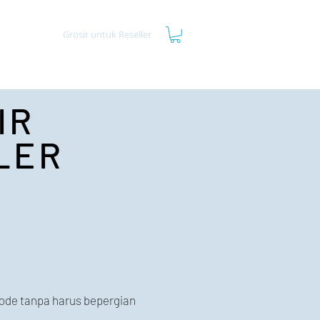
Kontak
Grosir untuk Reseller
IR
LER
ode tanpa harus bepergian